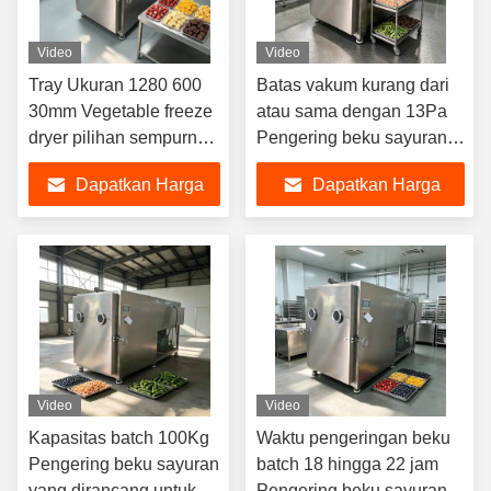
Video
Video
Tray Ukuran 1280 600
Batas vakum kurang dari
30mm Vegetable freeze
atau sama dengan 13Pa
dryer pilihan sempurna
Pengering beku sayuran
untuk pengeringan
dengan kontrol PLC dan
Dapatkan Harga
Dapatkan Harga
sayuran konsumsi daya
ukuran keseluruhan 3800
10KwH sistem energi
1700 2000 mm
Terbaik
Terbaik
Memastikan penghapusan
kelembaban
Video
Video
Kapasitas batch 100Kg
Waktu pengeringan beku
Pengering beku sayuran
batch 18 hingga 22 jam
yang dirancang untuk
Pengering beku sayuran