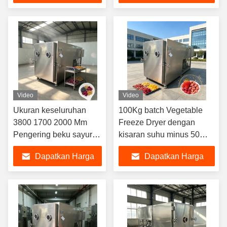
menjaga nutrisi dan rasa
komersial
Terbaik
Terbaik
sayuran
Video
Video
Ukuran keseluruhan
100Kg batch Vegetable
3800 1700 2000 Mm
Freeze Dryer dengan
Pengering beku sayuran
kisaran suhu minus 50
dengan sistem
plus 50 derajat Celcius
Dapatkan Harga
Dapatkan Harga
Pendingin Udara
dan Dua tahap Rotary
dirancang untuk
Vane Vacuum Pump
Terbaik
Terbaik
meningkatkan efisiensi
pengeringan sayuran