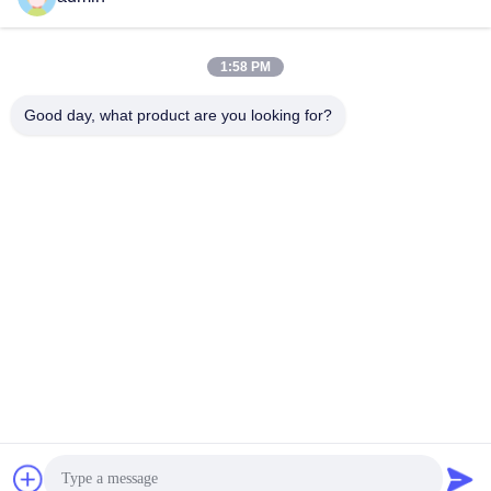
Mengirim
1:58 PM
Good day, what product are you looking for?
Guangzhou Guxing Freeze Equipment Co.,Ltd
Linda@freezeddryer.com
+86 13434463224
No. 28, Jalan Timur Banqilong, Nanlian, Kota Huangge,
Distrik Nansha, Kota Guangzhou
Cina Kualitas Baik Pengering Beku Rumah Pemasok. Hak
Cipta © 2023-2026 freezeddryer.com . Seluruh hak cipta.