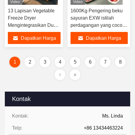
Video
Video
13 Lapisan Vegetable
1600Kg Pengering beku
Freeze Dryer
sayuran EXW istilah
Mengintegrasikan Dua
perdagangan yang cocok
Tahap Rotary Vane
untuk dehidrasi sayuran
Dapatkan Harga
Dapatkan Harga
Vacuum Pump
industri dan aplikasi
Sempurna untuk
konservasi
Terbaik
Terbaik
Penyimpanan Sayuran
jangka panjang
1
2
3
4
5
6
7
8
Kontak
Kontak:
Ms. Linda
Telp:
+86 13434463224