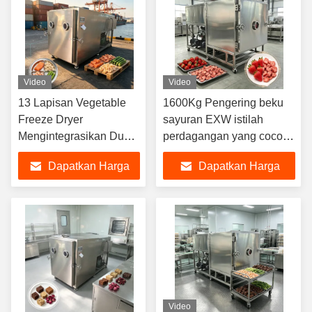
Video
Video
13 Lapisan Vegetable
1600Kg Pengering beku
Freeze Dryer
sayuran EXW istilah
Mengintegrasikan Dua
perdagangan yang cocok
Tahap Rotary Vane
untuk dehidrasi sayuran
Dapatkan Harga
Dapatkan Harga
Vacuum Pump
industri dan aplikasi
Sempurna untuk
konservasi
Terbaik
Terbaik
Penyimpanan Sayuran
jangka panjang
Video