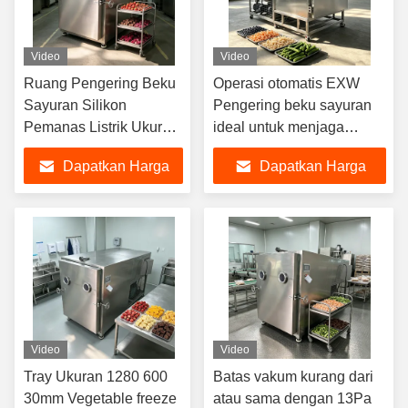
Video
Video
Ruang Pengering Beku
Operasi otomatis EXW
Sayuran Silikon
Pengering beku sayuran
Pemanas Listrik Ukuran
ideal untuk menjaga
1800 1700 1300mm
kesegaran sayuran dan
Dapatkan Harga
Dapatkan Harga
Ukuran Keseluruhan
selama proses
3800 1700 2000mm
pengeringan beku
Terbaik
Terbaik
Dirancang untuk Proses
Pengeringan Beku
Video
Video
Tray Ukuran 1280 600
Batas vakum kurang dari
30mm Vegetable freeze
atau sama dengan 13Pa