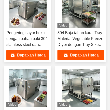
Video
Pengering sayur beku
304 Baja tahan karat Tray
dengan bahan baki 304
Material Vegetable Freeze
stainless steel dan
Dryer dengan Tray Size
kapasitas batch 100Kg
1280 600 30mm dan 13
Dapatkan Harga
Dapatkan Harga
untuk komersial
Lapisan Opsi yang dapat
disesuaikan
Terbaik
Terbaik
Video
Video