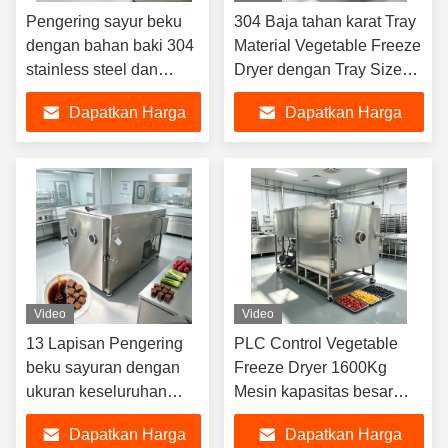
Pengering sayur beku
304 Baja tahan karat Tray
dengan bahan baki 304
Material Vegetable Freeze
stainless steel dan
Dryer dengan Tray Size
kapasitas batch 100Kg
1280 600 30mm dan 13
Dapatkan Harga
Dapatkan Harga
untuk komersial
Lapisan Opsi yang dapat
disesuaikan
Terbaik
Terbaik
Video
Video
13 Lapisan Pengering
PLC Control Vegetable
beku sayuran dengan
Freeze Dryer 1600Kg
ukuran keseluruhan
Mesin kapasitas besar
3800 1700 2000 mm
Ideal untuk proses
Dapatkan Harga
Dapatkan Harga
yang dirancang untuk
konservasi sayuran