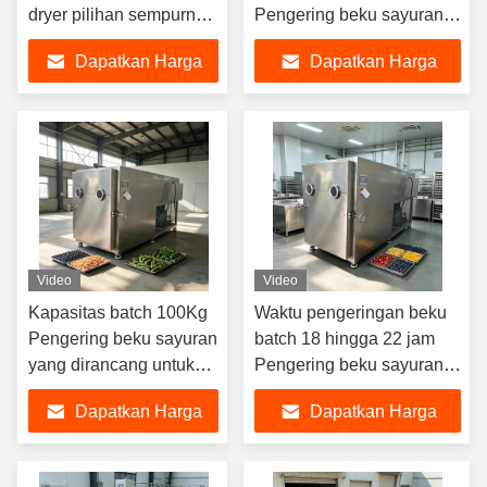
dryer pilihan sempurna
Pengering beku sayuran
untuk pengeringan
dengan kontrol PLC dan
Dapatkan Harga
Dapatkan Harga
sayuran konsumsi daya
ukuran keseluruhan 3800
10KwH sistem energi
1700 2000 mm
Terbaik
Terbaik
Memastikan penghapusan
kelembaban
Video
Video
Kapasitas batch 100Kg
Waktu pengeringan beku
Pengering beku sayuran
batch 18 hingga 22 jam
yang dirancang untuk
Pengering beku sayuran
dehidrasi sayuran skala
dilengkapi catu daya 240V
Dapatkan Harga
Dapatkan Harga
besar yang didukung
380V 3PH yang dirancang
oleh istilah
untuk pengeringan
Terbaik
Terbaik
perdagangan CIF
sayuran