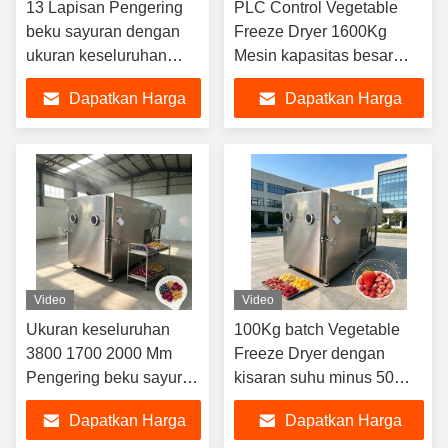
13 Lapisan Pengering
PLC Control Vegetable
beku sayuran dengan
Freeze Dryer 1600Kg
ukuran keseluruhan
Mesin kapasitas besar
3800 1700 2000 mm
Ideal untuk proses
Dapatkan Harga
Dapatkan Harga
yang dirancang untuk
konservasi sayuran
menjaga nutrisi dan rasa
komersial
Terbaik
Terbaik
sayuran
Video
Video
Ukuran keseluruhan
100Kg batch Vegetable
3800 1700 2000 Mm
Freeze Dryer dengan
Pengering beku sayuran
kisaran suhu minus 50
dengan sistem
plus 50 derajat Celcius
Dapatkan Harga
Dapatkan Harga
Pendingin Udara
dan Dua tahap Rotary