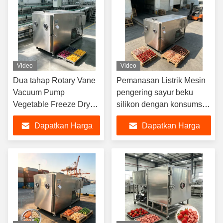
Video
Video
Dua tahap Rotary Vane
Pemanasan Listrik Mesin
Vacuum Pump
pengering sayur beku
Vegetable Freeze Dryer
silikon dengan konsumsi
EXW Mode Operasi
daya 10KwH dan ukuran
Dapatkan Harga
Dapatkan Harga
Otomatis Dirancang
ruangan
untuk Dehidrasi dan
180017001300mm untuk
Terbaik
Terbaik
Masa Pelapisan yang
pengeringan beku
Ditingkatkan