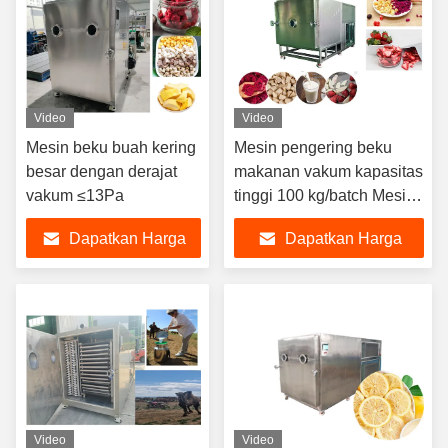
Video
Video
Mesin beku buah kering
Mesin pengering beku
besar dengan derajat
makanan vakum kapasitas
vakum ≤13Pa
tinggi 100 kg/batch Mesin
pengering buah beku
Dapatkan Harga
Dapatkan Harga
Terbaik
Terbaik
Video
Video