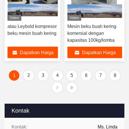
Video
Video
atau Leybold kompresor
Mesin beku buah kering
beku mesin buah kering
komersial dengan
kapasitas 100kg/lomba
Dapatkan Harga
Dapatkan Harga
Terbaik
Terbaik
1
2
3
4
5
6
7
8
Kontak
Kontak:
Ms. Linda