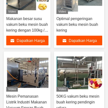
Video
Video
Makanan besar susu
Optimal pengeringan
vakum beku mesin buah
vakum beku mesin buah
kering dengan 100kg /
kering
batch
Dapatkan Harga
Dapatkan Harga
Terbaik
Terbaik
Video
Video
Mesin Pemanasan
50KG vakum beku mesin
Listrik Industri Makanan
buah kering pendingin
Vacuum Freeze Buah
udara