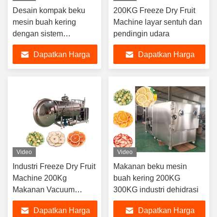
Desain kompak beku
200KG Freeze Dry Fruit
mesin buah kering
Machine layar sentuh dan
dengan sistem
pendingin udara
pendingin
Dapatkan Harga
Dapatkan Harga
Terbaik
Terbaik
Video
Video
Industri Freeze Dry Fruit
Makanan beku mesin
Machine 200Kg
buah kering 200KG
Makanan Vacuum
300KG industri dehidrasi
Freeze Drying Machine
Dapatkan Harga
Dapatkan Harga