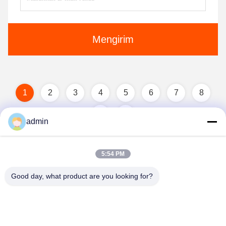
Mengirim
1
2
3
4
5
6
7
8
admin
5:54 PM
Good day, what product are you looking for?
Guangzhou Guxing Freeze Equipment Co.,Ltd