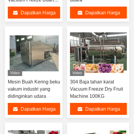
Kering
Dapatkan Harga
Dapatkan Harga
Terbaik
Terbaik
Video
Video
Mesin Buah Kering beku
304 Baja tahan karat
vakum industri yang
Vacuum Freeze Dry Fruit
didinginkan udara
Machine 100KG
Dapatkan Harga
Dapatkan Harga
Terbaik
Terbaik